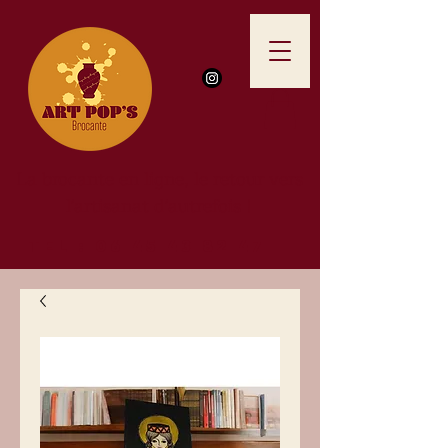
La brocante en ligne, le retour vers
l'artisanat d'autrefois !
TEl :
06 45 43 82 47