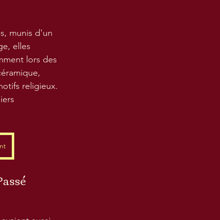
es, munis d'un 
e, elles 
mment lors des 
céramique, 
otifs religieux. 
liers 
nt
 Passé