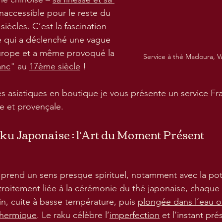
inaccessible pour le reste du 
ècles. C’est la fascination 
e qui a déclenché une vague 
urope et a même provoqué la 
Service à thé Madoura, Va
anc
" au 
17ème siècle
 !
s asiatiques en boutique je vous présente un service Fra
ue et provençale.
aku Japonaise : l’Art du Moment Présent
 prend un sens presque spirituel, notamment avec la po
troitement liée à la cérémonie du thé japonaise, chaque
in, cuite à basse température, puis 
plongée dans l’eau o
thermique
. Le raku célèbre l’
imperfection
 et l’instant p