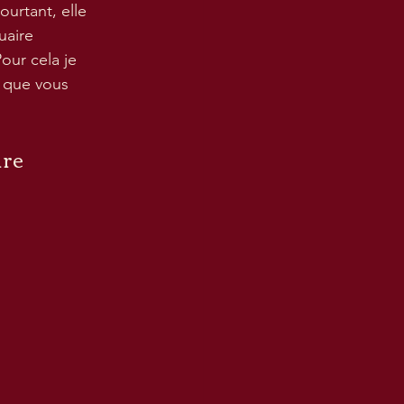
ourtant, elle 
uaire 
our cela je 
e que vous 
ire