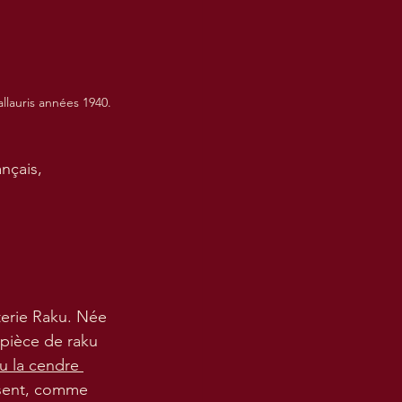
llauris années 1940.
nçais, 
terie Raku. Née 
 pièce de raku 
u la cendre 
résent, comme 