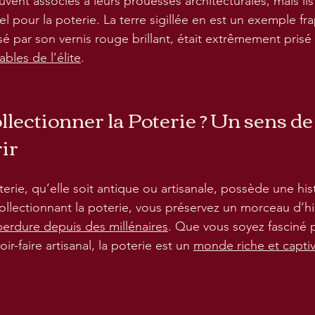
ent associés à leurs prouesses architecturales, mais ils 
l pour la poterie. La terre sigillée en est un exemple fr
sé par son vernis rouge brillant, était extrêmement prisé
tables de l’élite
.
ectionner la Poterie ? Un sens de l
ir
rie, qu’elle soit antique ou artisanale, possède une hist
llectionnant la poterie, vous préservez un morceau d’his
perdure depuis des millénaires
. Que vous soyez fasciné pa
ir-faire artisanal, la poterie est un 
monde riche et capti