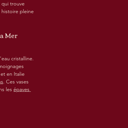
t qui trouve 
istoire pleine 
la Mer
eau cristalline. 
émoignages 
et en Italie 
ns
. Ces vases 
ns les 
épaves 