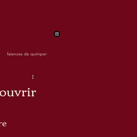
anat
Se connecter
TEl : 06 45 43 82 47
ct
faiences de quimper
couvrir
re