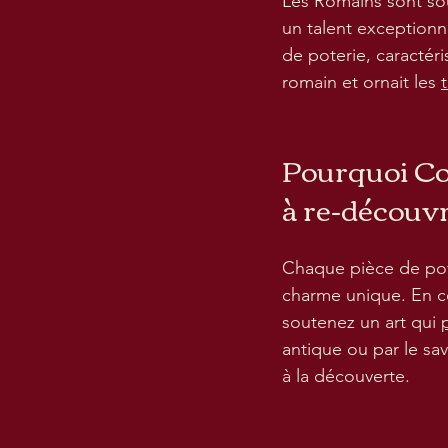
Les Romains sont souv
un talent exceptionne
de poterie, caractéri
romain et ornait les 
Pourquoi Coll
à re-découvr
Chaque pièce de pote
charme unique. En co
soutenez un art qui 
antique ou par le savo
à la découverte.