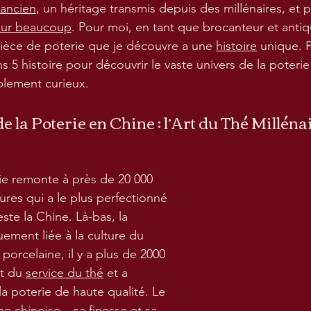
 ancien
, un héritage transmis depuis des millénaires, et p
our beaucoup
. Pour moi, en tant que brocanteur et antiq
ièce de poterie que je découvre a une 
histoire
 unique. P
ns 5 histoire pour découvrir le vaste univers de la poteri
plement curieux. 
de la Poterie en Chine : l’Art du Thé Milléna
rie remonte à près de 20 000 
tures qui a le plus perfectionné 
este la Chine. Là-bas, la 
uement liée à la culture du 
 porcelaine, il y a plus de 2000 
t du 
service du thé
 et a 
a poterie de haute qualité. Le 
ne chinoise – 
sa finesse et sa 