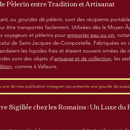
de Pèlerin entre Tradition et Artisanat
ant
, ou 
gourdes de pèlerin
, sont des récipients portabl
ur être transportés facilement. Utilisées dès le Moyen Âg
es voyageurs et pèlerins pour 
emporter eau ou vin
, nota
elui de Saint-Jacques-de-Compostelle. Fabriquées en 
gardaient les liquides frais et étaient souvent ornées de m
rdes sont des objets d'
artisanat et de collection
, les ate
dition
, comme à Vallauris.
rs une de mes publication instagram qui présente une gourde de passa
erre Sigillée chez les Romains : Un Luxe du