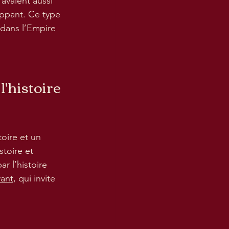
avaient aussi 
appant. Ce type 
 dans l’Empire 
'histoire 
oire et un 
toire et 
r l’histoire 
vant
, qui invite 