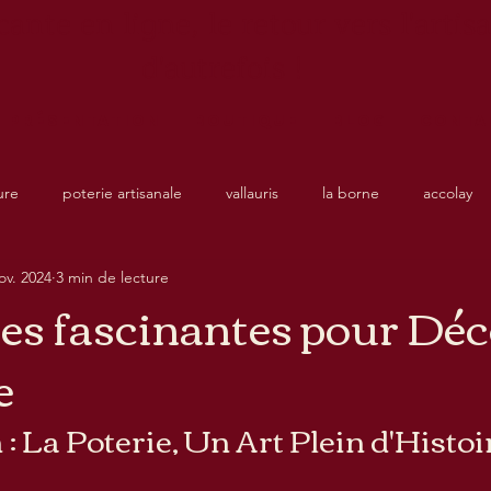
ante en ligne, le retour vers l'artis
d'autrefois !
Présentation
Boutique
Blog
Conta
ure
poterie artisanale
vallauris
la borne
accolay
ov. 2024
3 min de lecture
res fascinantes pour Dé
e
: La Poterie, Un Art Plein d'Histoi