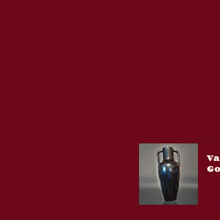
Va
Go
Ac