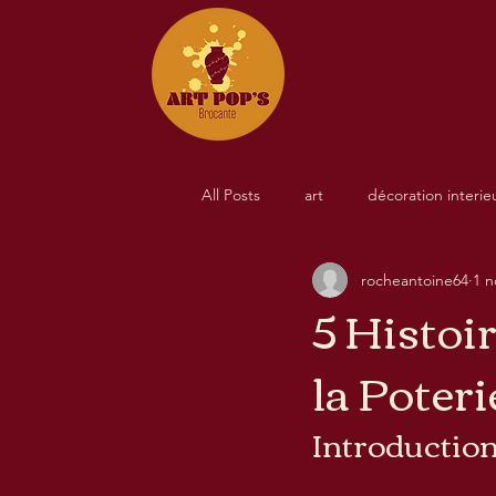
La broc
Accueil
All Posts
art
décoration interie
rocheantoine64
1 n
5 Histoi
la Poteri
Introduction 