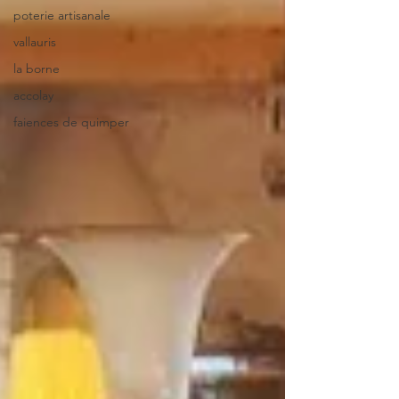
poterie artisanale
vallauris
la borne
accolay
faiences de quimper