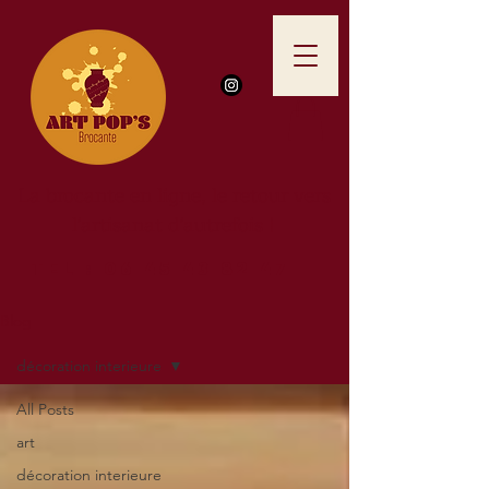
La brocante en ligne, le retour vers
l'artisanat d'autrefois !
TEl :
06 45 43 82 47
Blog
décoration interieure
All Posts
art
décoration interieure